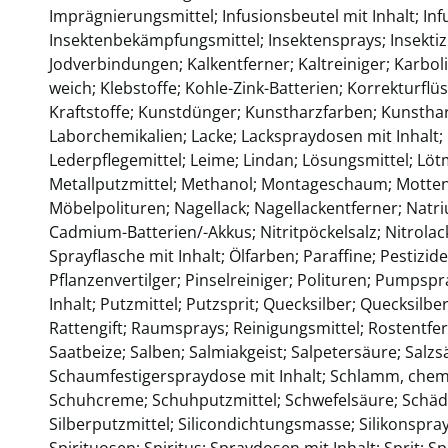
Imprägnierungsmittel; Infusionsbeutel mit Inhalt; Inf
Insektenbekämpfungsmittel; Insektensprays; Insektizi
Jodverbindungen; Kalkentferner; Kaltreiniger; Karbol
weich; Klebstoffe; Kohle-Zink-Batterien; Korrekturflü
Kraftstoffe; Kunstdünger; Kunstharzfarben; Kunstha
Laborchemikalien; Lacke; Lackspraydosen mit Inhalt;
Lederpflegemittel; Leime; Lindan; Lösungsmittel; Löt
Metallputzmittel; Methanol; Montageschaum; Motten
Möbelpolituren; Nagellack; Nagellackentferner; Natr
Cadmium-Batterien/-Akkus; Nitritpöckelsalz; Nitrola
Sprayflasche mit Inhalt; Ölfarben; Paraffine; Pestizi
Pflanzenvertilger; Pinselreiniger; Polituren; Pumpsp
Inhalt; Putzmittel; Putzsprit; Quecksilber; Quecksil
Rattengift; Raumsprays; Reinigungsmittel; Rostentfe
Saatbeize; Salben; Salmiakgeist; Salpetersäure; Salzs
Schaumfestigerspraydose mit Inhalt; Schlamm, chem
Schuhcreme; Schuhputzmittel; Schwefelsäure; Schä
Silberputzmittel; Silicondichtungsmasse; Silikonspray
Spirituosen; Spiritus; Spraydosen mit Inhalt; Sprit; Sp