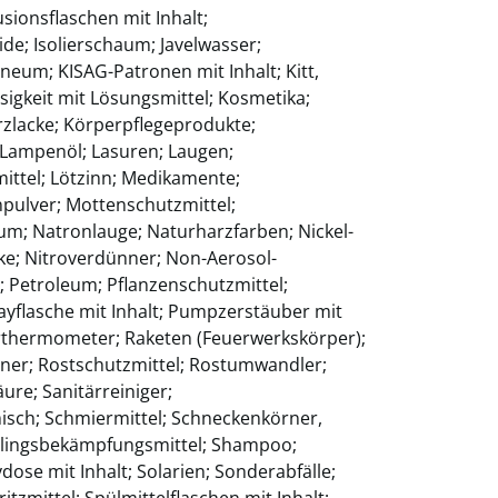
usionsflaschen mit Inhalt;
de; Isolierschaum; Javelwasser;
ineum; KISAG-Patronen mit Inhalt; Kitt,
ssigkeit mit Lösungsmittel; Kosmetika;
rzlacke; Körperpflegeprodukte;
 Lampenöl; Lasuren; Laugen;
mittel; Lötzinn; Medikamente;
pulver; Mottenschutzmittel;
ium; Natronlauge; Naturharzfarben; Nickel-
cke; Nitroverdünner; Non-Aerosol-
de; Petroleum; Pflanzenschutzmittel;
rayflasche mit Inhalt; Pumpzerstäuber mit
berthermometer; Raketen (Feuerwerkskörper);
rner; Rostschutzmittel; Rostumwandler;
äure; Sanitärreiniger;
isch; Schmiermittel; Schneckenkörner,
dlingsbekämpfungsmittel; Shampoo;
dose mit Inhalt; Solarien; Sonderabfälle;
ritzmittel; Spülmittelflaschen mit Inhalt;