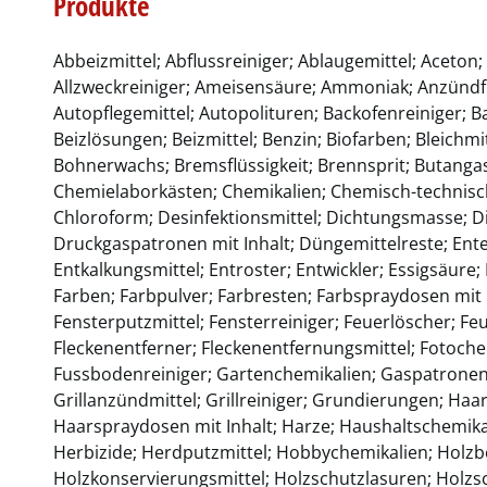
Produkte
Abbeizmittel; Abflussreiniger; Ablaugemittel; Aceton;
Allzweckreiniger; Ameisensäure; Ammoniak; Anzündflü
Autopflegemittel; Autopolituren; Backofenreiniger; 
Beizlösungen; Beizmittel; Benzin; Biofarben; Bleichm
Bohnerwachs; Bremsflüssigkeit; Brennsprit; Butanga
Chemielaborkästen; Chemikalien; Chemisch-technisc
Chloroform; Desinfektionsmittel; Dichtungsmasse; Di
Druckgaspatronen mit Inhalt; Düngemittelreste; Entei
Entkalkungsmittel; Entroster; Entwickler; Essigsäure
Farben; Farbpulver; Farbresten; Farbspraydosen mit I
Fensterputzmittel; Fensterreiniger; Feuerlöscher; Fe
Fleckenentferner; Fleckenentfernungsmittel; Fotochem
Fussbodenreiniger; Gartenchemikalien; Gaspatronen mi
Grillanzündmittel; Grillreiniger; Grundierungen; Haa
Haarspraydosen mit Inhalt; Harze; Haushaltschemika
Herbizide; Herdputzmittel; Hobbychemikalien; Holzb
Holzkonservierungsmittel; Holzschutzlasuren; Holzsc