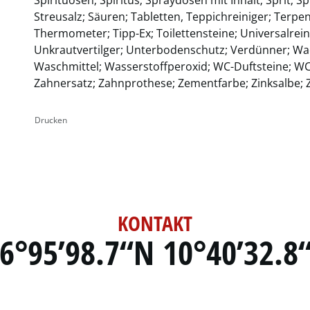
Streusalz; Säuren; Tabletten, Teppichreiniger; Terpen
Thermometer; Tipp-Ex; Toilettensteine; Universalrei
Unkrautvertilger; Unterbodenschutz; Verdünner; Wac
Waschmittel; Wasserstoffperoxid; WC-Duftsteine; WC
Zahnersatz; Zahnprothese; Zementfarbe; Zinksalbe
Drucken
KONTAKT
6°95’98.7“N 10°40’32.8