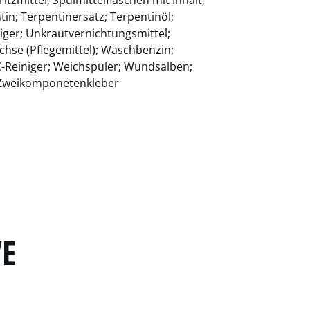
tin; Terpentinersatz; Terpentinöl;
niger; Unkrautvernichtungsmittel;
hse (Pflegemittel); Waschbenzin;
-Reiniger; Weichspüler; Wundsalben;
; Zweikomponetenkleber
“E