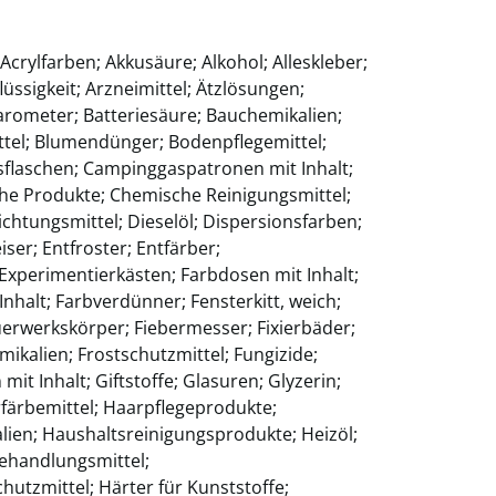
 Acrylfarben; Akkusäure; Alkohol; Alleskleber;
ssigkeit; Arzneimittel; Ätzlösungen;
Barometer; Batteriesäure; Bauchemikalien;
ittel; Blumendünger; Bodenpflegemittel;
sflaschen; Campinggaspatronen mit Inhalt;
he Produkte; Chemische Reinigungsmittel;
chtungsmittel; Dieselöl; Dispersionsfarben;
ser; Entfroster; Entfärber;
; Experimentierkästen; Farbdosen mit Inhalt;
nhalt; Farbverdünner; Fensterkitt, weich;
uerwerkskörper; Fiebermesser; Fixierbäder;
ikalien; Frostschutzmittel; Fungizide;
t Inhalt; Giftstoffe; Glasuren; Glyzerin;
rfärbemittel; Haarpflegeprodukte;
lien; Haushaltsreinigungsprodukte; Heizöl;
ehandlungsmittel;
hutzmittel; Härter für Kunststoffe;