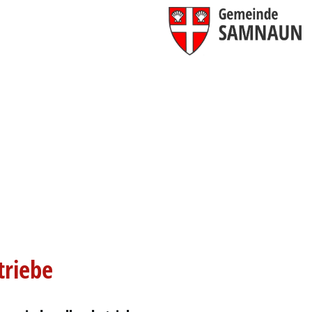
G
ewählt)
triebe