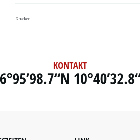
Drucken
KONTAKT
6°95’98.7“N 10°40’32.8