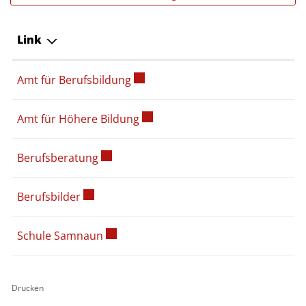
Link
Externer Link wird in einem neuen
Amt für Berufsbildung
Externer Link wird in einem neue
Amt für Höhere Bildung
Externer Link wird in einem neuen Fenst
Berufsberatung
Externer Link wird in einem neuen Fenster g
Berufsbilder
Externer Link wird in einem neuen Fens
Schule Samnaun
Drucken