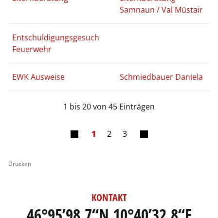
Samnaun / Val Müstair
Entschuldigungsgesuch
Feuerwehr
EWK Ausweise
Schmiedbauer Daniela
1 bis 20 von 45 Einträgen
1
2
3
Drucken
KONTAKT
46°95’98.7“N 10°40’32.8“E