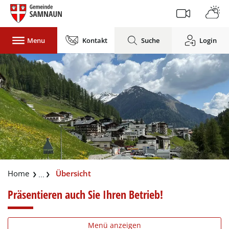
Gemeinde Samnaun
Menu
Kontakt
Suche
Login
zur Startseite
Direkt zur Hauptnavigation
Direkt zum Inhalt
Direkt zur Suche
Direkt zum Stichwortverzeichnis
(ausgewählt)
Übersicht
Präsentieren auch Sie Ihren Betrieb!
Menü anzeigen