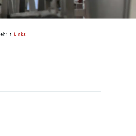
(ausgewählt)
ehr
Links
ird in einem neuen Fenster geöffnet.
inem neuen Fenster geöffnet.
em neuen Fenster geöffnet.