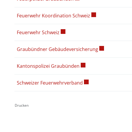
Externer Link wird
Feuerwehr Koordination Schweiz
Externer Link wird in einem neue
Feuerwehr Schweiz
Externer Link w
Graubündner Gebäudeversicherung
Externer Link wird in e
Kantonspolizei Graubünden
Externer Link wird in
Schweizer Feuerwehrverband
Drucken