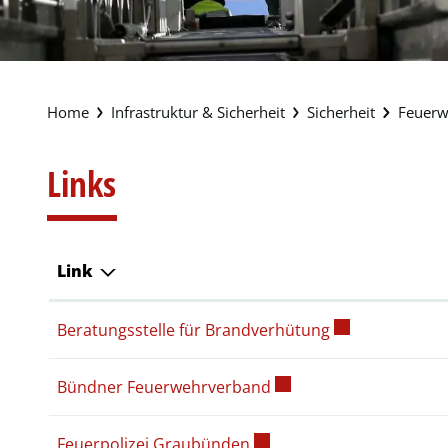
Infrastruktur & Sicherheit
Sicherheit
Feuerw
Links
Link
Externer Link w
Beratungsstelle für Brandverhütung
Externer Link wird in e
Bündner Feuerwehrverband
Externer Link wird in ein
Feuerpolizei Graubünden