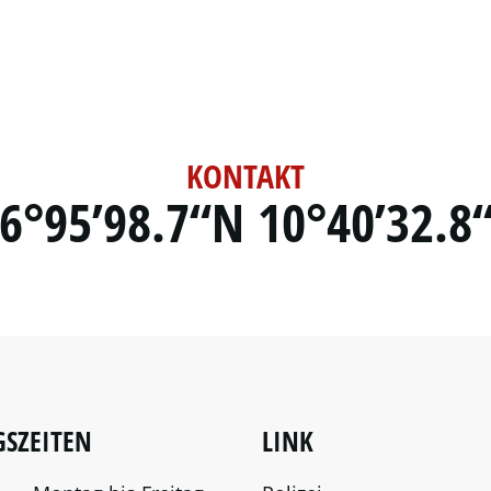
KONTAKT
6°95’98.7“N 10°40’32.8
SZEITEN
LINK