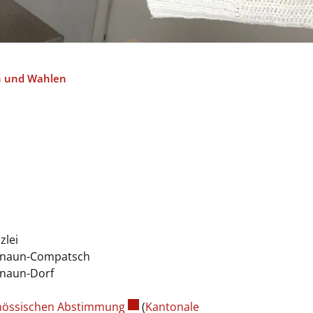
(ausgewählt)
 und Wahlen
lei
mnaun-Compatsch
mnaun-Dorf
Externer Link wird in einem neuen F
enössischen Abstimmung
(
Kantonale