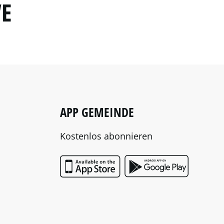
“E
APP GEMEINDE
Kostenlos abonnieren
App Store
Google P