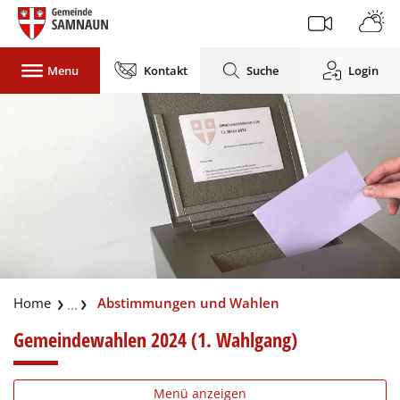
Gemeinde Samnaun
Menu
Kontakt
Suche
Login
zur Startseite
Direkt zur Hauptnavigation
Direkt zum Inhalt
Direkt zur Suche
Direkt zum Stichwortverzeichnis
(ausgewählt)
Abstimmungen und Wahlen
Gemeindewahlen 2024 (1. Wahlgang)
Menü anzeigen