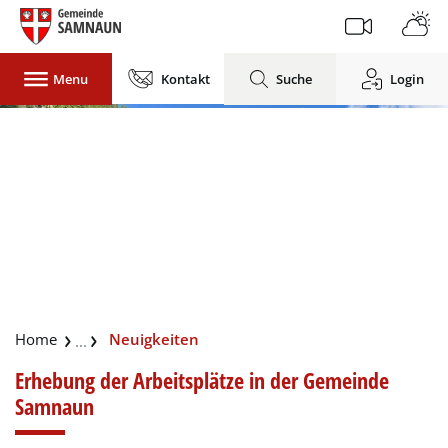
Gemeinde Samnaun
Menu
Kontakt
Suche
Login
zur Startseite
Direkt zur Hauptnavigation
Direkt zum Inhalt
Direkt zur Suche
Direkt zum Stichwortverzeichnis
(ausgewählt)
Neuigkeiten
Erhebung der Arbeitsplätze in der Gemeinde
Samnaun