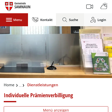
Gemeinde Samnaun
Menu
Kontakt
Suche
Login
zur Startseite
Direkt zur Hauptnavigation
Direkt zum Inhalt
Direkt zur Suche
Direkt zum Stichwortverzeichnis
(ausgewählt)
Dienstleistungen
Individuelle Prämienverbilligung
Menü anzeigen