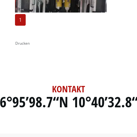
1
Drucken
KONTAKT
6°95’98.7“N 10°40’32.8