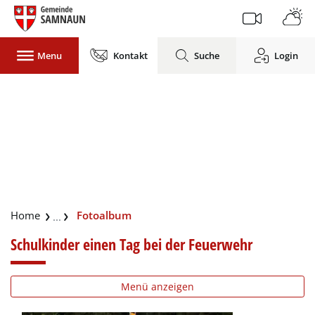
Gemeinde Samnaun
Menu
Kontakt
Suche
Login
zur Startseite
Direkt zur Hauptnavigation
Direkt zum Inhalt
Direkt zur Suche
Direkt zum Stichwortverzeichnis
(ausgewählt)
Fotoalbum
Schulkinder einen Tag bei der Feuerwehr
Menü anzeigen